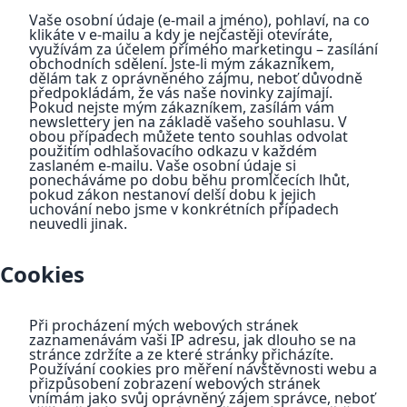
Vaše osobní údaje (e-mail a jméno), pohlaví, na co
klikáte v e-mailu a kdy je nejčastěji otevíráte,
využívám za účelem přímého marketingu – zasílání
obchodních sdělení. Jste-li mým zákazníkem,
dělám tak z oprávněného zájmu, neboť důvodně
předpokládám, že vás naše novinky zajímají.
Pokud nejste mým zákazníkem, zasílám vám
newslettery jen na základě vašeho souhlasu. V
obou případech můžete tento souhlas odvolat
použitím odhlašovacího odkazu v každém
zaslaném e-mailu. Vaše osobní údaje si
ponecháváme po dobu běhu promlčecích lhůt,
pokud zákon nestanoví delší dobu k jejich
uchování nebo jsme v konkrétních případech
neuvedli jinak.
Cookies
Při procházení mých webových stránek
zaznamenávám vaši IP adresu, jak dlouho se na
stránce zdržíte a ze které stránky přicházíte.
Používání cookies pro měření návštěvnosti webu a
přizpůsobení zobrazení webových stránek
vnímám jako svůj oprávněný zájem správce, neboť