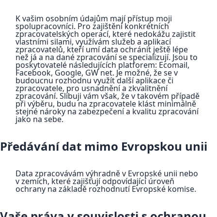
K vašim osobním údajům mají přístup moji
spolupracovníci. Pro zajištění konkrétních
zpracovatelských operací, které nedokážu zajistit
vlastními silami, využívám služeb a aplikací
zpracovatelů, kteří umí data ochránit ještě lépe
než já a na dané zpracování se specializují. Jsou to
poskytovatelé následujících platforem: Ecomail,
Facebook, Google, GW net. Je možné, že se v
budoucnu rozhodnu využít další aplikace či
zpracovatele, pro usnadnění a zkvalitnění
zpracování. Slibuji vám však, že v takovém případě
při výběru, budu na zpracovatele klást minimálně
stejné nároky na zabezpečení a kvalitu zpracování
jako na sebe.
Předávání dat mimo Evropskou unii
Data zpracovávám výhradně v Evropské unii nebo
v zemích, které zajišťují odpovídající úroveň
ochrany na základě rozhodnutí Evropské komise.
Vaše práva v souvislosti s ochranou