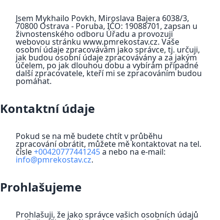
Jsem Mykhailo Povkh, Miroslava Bajera 6038/3,
70800 Ostrava - Poruba, IČO: 19088701, zapsan u
živnostenského odboru Úřadu a provozuji
webovou stránku www.pmrekostav.cz. Vaše
osobní údaje zpracovávám jako správce, tj. určuji,
jak budou osobní údaje zpracovávány a za jakým
účelem, po jak dlouhou dobu a vybírám případné
další zpracovatele, kteří mi se zpracováním budou
pomáhat.
Kontaktní údaje
Pokud se na mě budete chtít v průběhu
zpracování obrátit, můžete mě kontaktovat na tel.
čísle
+00420777441245
a nebo na e-mail:
info@pmrekostav.cz
.
Prohlašujeme
Prohlašuji, že jako správce vašich osobních údajů