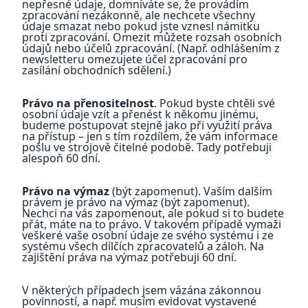
nepřesné údaje, domníváte se, že provádím
zpracování nezákonně, ale nechcete všechny
údaje smazat nebo pokud jste vznesl námitku
proti zpracování. Omezit můžete rozsah osobních
údajů nebo účelů zpracování. (Např. odhlášením z
newsletteru omezujete účel zpracování pro
zasílání obchodních sdělení.)
Právo na přenositelnost
. Pokud byste chtěli své
osobní údaje vzít a přenést k někomu jinému,
budeme postupovat stejně jako při využití práva
na přístup – jen s tím rozdílem, že vám informace
pošlu ve strojově čitelné podobě. Tady potřebuji
alespoň 60 dní.
Právo na výmaz
(být zapomenut). Vaším dalším
právem je právo na výmaz (být zapomenut).
Nechci na vás zapomenout, ale pokud si to budete
přát, máte na to právo. V takovém případě vymaži
veškeré vaše osobní údaje ze svého systému i ze
systému všech dílčích zpracovatelů a záloh. Na
zajištění práva na výmaz potřebuji 60 dní.
V některých případech jsem vázána zákonnou
povinností, a např. musím evidovat vystavené